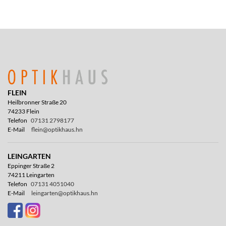
FLEIN
Heilbronner Straße 20
74233 Flein
Telefon
07131 2798177
E-Mail
flein@optikhaus.hn
LEINGARTEN
Eppinger Straße 2
74211 Leingarten
Telefon
07131 4051040
E-Mail
leingarten@optikhaus.hn