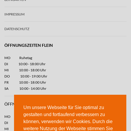
IMPRESSUM
DATENSCHUTZ
ÖFFNUNGSZEITEN FLEIN
MO
Ruhetag
DI
10:00 - 18:00 Uhr
MI
10:00 - 18:00 Uhr
DO
10:00 - 19:00 Uhr
FR
10:00 - 18:00 Uhr
SA
10:00 - 14:00 Uhr
ÖFFNUNGSZEITEN LEINGARTEN
Um unsere Webseite für Sie optimal zu
gestalten und fortlaufend verbessern zu
MO
10:00-12:30 Uhr // 13:30-18.00 Uhr
können, verwenden wir Cookies. Durch die
DI
10:00-12:30 Uhr // 13:30-18.00 Uhr
weitere Nutzung der Webseite stimmen Sie
MI
Ruhetag